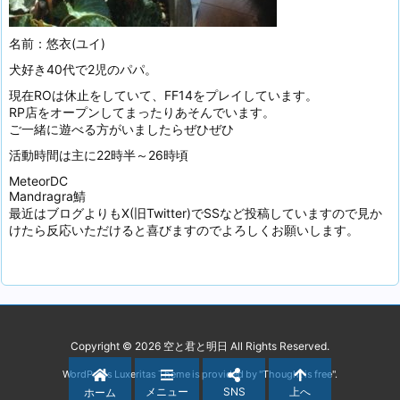
名前：悠衣(ユイ)
犬好き40代で2児のパパ。
現在ROは休止をしていて、FF14をプレイしています。
RP店をオープンしてまったりあそんでいます。
ご一緒に遊べる方がいましたらぜひぜひ
活動時間は主に22時半～26時頃
MeteorDC
Mandragra鯖
最近はブログよりもX(旧Twitter)でSSなど投稿していますので見か
けたら反応いただけると喜びますのでよろしくお願いします。
Copyright ©
2026
空と君と明日
All Rights Reserved.
WordPress Luxeritas Theme is provided by "
Thought is free
".
メニュー
SNS
上へ
ホーム