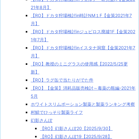
21年8月】
【RO】ドカタ狩場検討in時計NM１F【金策2021年7
月】
【RO】ドカタ狩場検討inジュピロス廃墟1F【金策202
1年7月】
【RO】ドカタ狩場検討inイスタナ洞窟【金策2021年7
月】
【RO】教授のミニグラスの使用感【2022/5/25更
新】
【RO】ラグ缶で当たりがでた件
【RO】【金策】消耗品販売検討～毒薬の瓶編-2021年
5月
ホワイトスリムポーション製薬と製薬ランキング考察
村鯖でひっそり製薬ライフ
幻影さんぽ
【RO】幻影さんぽ20【2025/9/30】
【RO】幻影さんぽ19【2025/9/28】