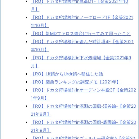
【RO】ドカタ狩場検討in崑崙D1F【金策2021年10
月】
【RO】ドカタ狩場検討inノーグロード1F【金策2021
年10月】
【RO】新MDファロス燈台に行ってみて思ったこと
【RO】ドカタ狩場検討in歪んだ時計塔4F【金策2021
年10月】
【RO】ドカタ狩場検討in下水処理場【金策2021年9
月】
【RO】Lif鯖からUrdr鯖へ移住した話
【RO】製薬ランキングの調査メモ【2021年】
【RO】ドカタ狩場検討inオーディン神殿3F【金策202
1年9月】
【RO】ドカタ狩場検討in深淵の回廊-渓谷編-【金策20
21年9月】
【RO】ドカタ狩場検討in深淵の回廊-庭園編-【金策20
21年9月】
【RO】ドカタ狩場検討inヴェルナー研究室A【金策20