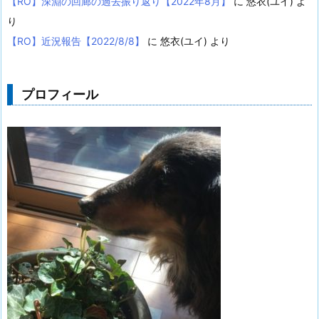
【RO】深淵の回廊の過去振り返り【2022年8月】
に
悠衣(ユイ)
よ
り
【RO】近況報告【2022/8/8】
に
悠衣(ユイ)
より
プロフィール