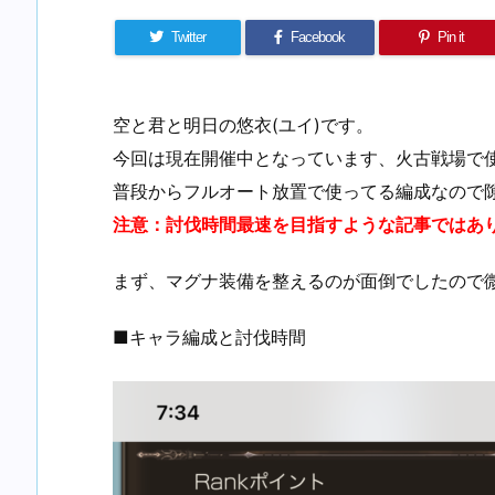
Twitter
Facebook
Pin it
空と君と明日の悠衣(ユイ)です。
今回は現在開催中となっています、火古戦場で
普段からフルオート放置で使ってる編成なので
注
意：討伐時間最速を目指すような記事ではあ
まず、マグナ装備を整えるのが面倒でしたので
■キャラ編成と討伐時間