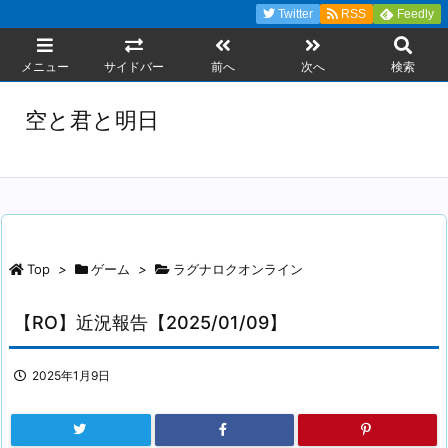
Twitter
RSS
Feedly
メニュー
サイドバー
前へ
次へ
検索
空と君と明日
Top
>
ゲーム
>
ラグナロクオンライン
【RO】近況報告【2025/01/09】
2025年1月9日