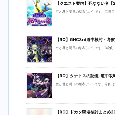
【クエスト案内】死なない者【202
空と君と明日の悠衣(ユイ)です。二日目
【RO】GHC3rd道中検討・考察【
空と君と明日の悠衣(ユイ)です。3次向け
【RO】タナトスの記憶-道中攻略-
空と君と明日の悠衣(ユイ)です。今回は
【RO】ドカタ狩場検討まとめ2021