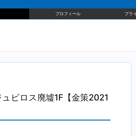
プロフィール
プラ
ュピロス廃墟1F【金策2021