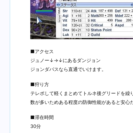
■アクセス
ジュノー↓→↓にあるダンジョン
ジョンダパスなら直通でいけます。
■狩り方
テレポして軽くまとめてトルネ後グリードを繰
数が多いためある程度の防御性能があると安心
■滞在時間
30分