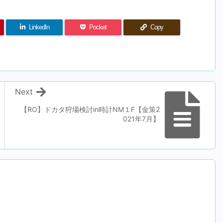
LinkedIn
Pocket
Copy
Next
【RO】ドカタ狩場検討in時計NM１F【金策2
021年7月】