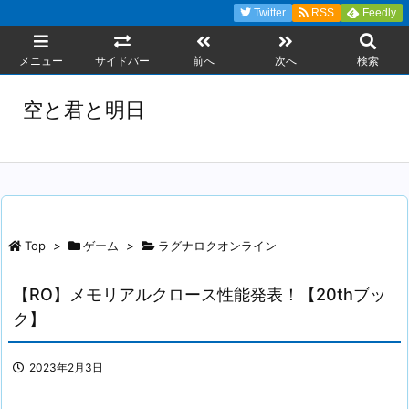
Twitter
RSS
Feedly
メニュー
サイドバー
前へ
次へ
検索
空と君と明日
Top
>
ゲーム
>
ラグナロクオンライン
【RO】メモリアルクロース性能発表！【20thブッ
ク】
2023年2月3日