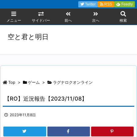
Twitter
RSS
Feedly
メニュー
サイドバー
前へ
次へ
検索
空と君と明日
Top
>
ゲーム
>
ラグナロクオンライン
【RO】近況報告【2023/11/08】
2023年11月8日