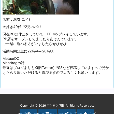
名前：悠衣(ユイ)
犬好き40代で2児のパパ。
現在ROは休止をしていて、FF14をプレイしています。
RP店をオープンしてまったりあそんでいます。
ご一緒に遊べる方がいましたらぜひぜひ
活動時間は主に22時半～26時頃
MeteorDC
Mandragra鯖
最近はブログよりもX(旧Twitter)でSSなど投稿していますので見か
けたら反応いただけると喜びますのでよろしくお願いします。
Copyright ©
2026
空と君と明日
All Rights Reserved.
WordPress Luxeritas Theme is provided by "
Thought is free
".