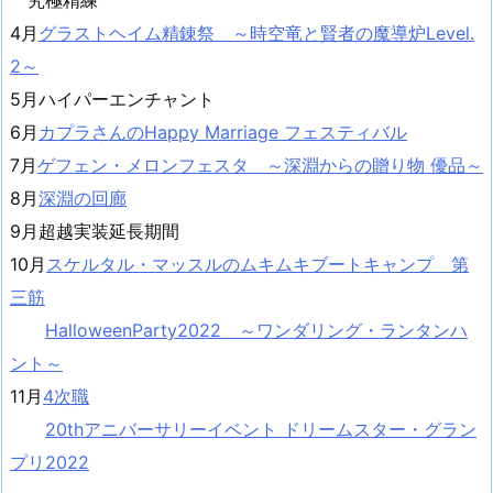
4月
グラストヘイム精錬祭 ～時空竜と賢者の魔導炉Level.
2～
5月ハイパーエンチャント
6月
カプラさんのHappy Marriage フェスティバル
7月
ゲフェン・メロンフェスタ ～深淵からの贈り物 優品～
8月
深淵の回廊
9月超越実装延長期間
10月
スケルタル・マッスルのムキムキブートキャンプ 第
三筋
HalloweenParty2022 ～ワンダリング・ランタンハ
ント～
11月
4次職
20thアニバーサリーイベント ドリームスター・グラン
プリ2022