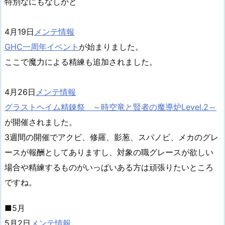
特別なにもなしかと
4月19日
メンテ情報
GHC一周年イベント
が始まりました。
ここで魔力による精練も追加されました。
4月26日
メンテ情報
グラストヘイム精錬祭 ～時空竜と賢者の魔導炉Level.2～
が開催されました。
3週間の開催でアクビ、修羅、影葱、スパノビ、メカのグレ
ースが報酬としてありますし、対象の職グレースが欲しい
場合や精練するものがいっぱいある方は頑張りたいところ
ですね。
■5月
5月2日
メンテ情報