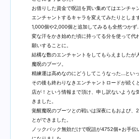
お借りした資金で呪詛を買い集めてはエンチャ
エンチャントするキャラを変えてみたりとしま
1,000個や2,000個と追加してみるも全然つかず
変な汗をかき始めた頃に持ってる分を使って代
願いすることに。
結構な数のエンチャントをしてもらえましたが
魔呪のブーツ。
精練運は高めなのにどうしてこうなった…とい
その後も終わりなきエンチャントロードが続く
店が！という情報まで頂け、申し訳ないような
きました。
覚醒魔呪のブーツとの戦いは深夜にもおよび、
とができました。
ノックバック無効だけで呪詛が4752個+お手伝
になりました。