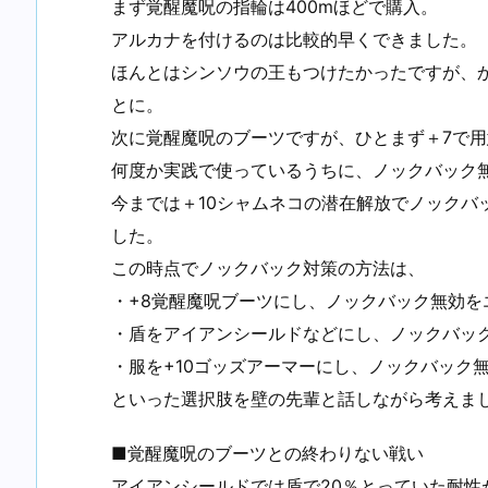
まず覚醒魔呪の指輪は400mほどで購入。
アルカナを付けるのは比較的早くできました。
ほんとはシンソウの王もつけたかったですが、
とに。
次に覚醒魔呪のブーツですが、ひとまず＋7で用
何度か実践で使っているうちに、ノックバック
今までは＋10シャムネコの潜在解放でノックバ
した。
この時点でノックバック対策の方法は、
・+8覚醒魔呪ブーツにし、ノックバック無効を
・盾をアイアンシールドなどにし、ノックバッ
・服を+10ゴッズアーマーにし、ノックバック
といった選択肢を壁の先輩と話しながら考えま
■覚醒魔呪のブーツとの終わりない戦い
アイアンシールドでは盾で20％とっていた耐性