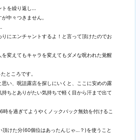
ントを繰り返し…
すが中々つきません。
…
わりにエンチャントするよ！と言って頂けたのでお
人を変えてもキャラを変えてもダメな呪われた覚醒
ったところです。
と思い、呪詛露店を探しにいくと、ここに安めの露
気持ちとありがたい気持ちで軽く目から汗まで出て
26時を過ぎてようやくノックバック無効を付けるこ
い頂けた分(60個位はあったんじゃ…？)を使うこと