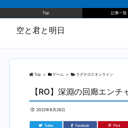
Top
記事一覧
空と君と明日
Top
>
ゲーム
>
ラグナロクオンライン
【RO】深淵の回廊エンチ
2022年8月28日
Twitter
Facebook
Pin it