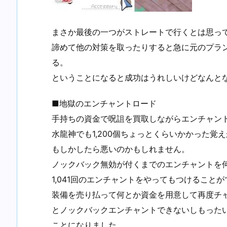
まさか最後の一つがストレートで行くとは思っ
諦めて他の対策を取ったりすると急に元のプラ
る。
ということになると成功はうれしいけどなんと
■地獄のエンチャントロード
手持ちの資金で呪詛を買取しながらエンチャン
水龍神でも1,200個ちょっとくらいかかった
もしかしたら悪いのかもしれません。
ノックバック無効が付くまでのエンチャントを
1,041回のエンチャントをやってもつけること
装備を売り払って何とか資金を用意して再度チ
とノックバックエンチャントできないしもった
ことになりました。