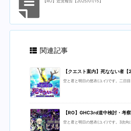
【RO】近況報告【2025/01/15】
関連記事
【クエスト案内】死なない者【202
空と君と明日の悠衣(ユイ)です。二日目
【RO】GHC3rd道中検討・考察【
空と君と明日の悠衣(ユイ)です。3次向け