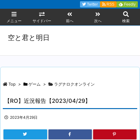
Twitter
RSS
Feedly
メニュー
サイドバー
前へ
次へ
検索
空と君と明日
Top
>
ゲーム
>
ラグナロクオンライン
【RO】近況報告【2023/04/29】
2023年4月29日