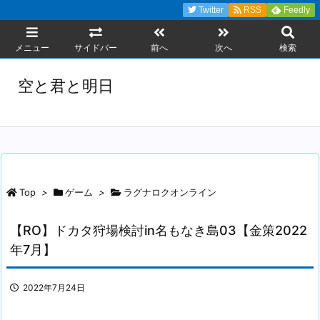
Twitter
RSS
Feedly
メニュー
サイドバー
前へ
次へ
検索
空と君と明日
Top
>
ゲーム
>
ラグナロクオンライン
【RO】ドカタ狩場検討in名もなき島03【金策2022
年7月】
2022年7月24日