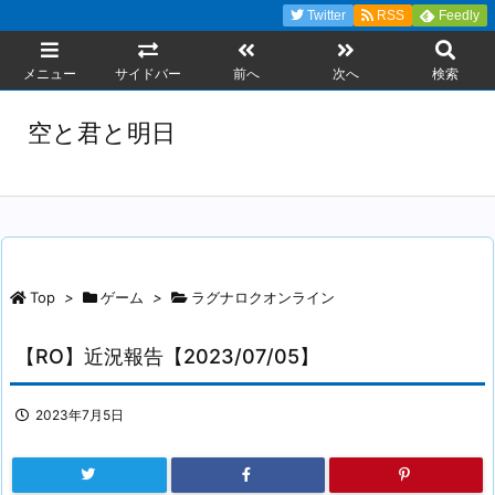
Twitter
RSS
Feedly
メニュー
サイドバー
前へ
次へ
検索
空と君と明日
Top
>
ゲーム
>
ラグナロクオンライン
【RO】近況報告【2023/07/05】
2023年7月5日