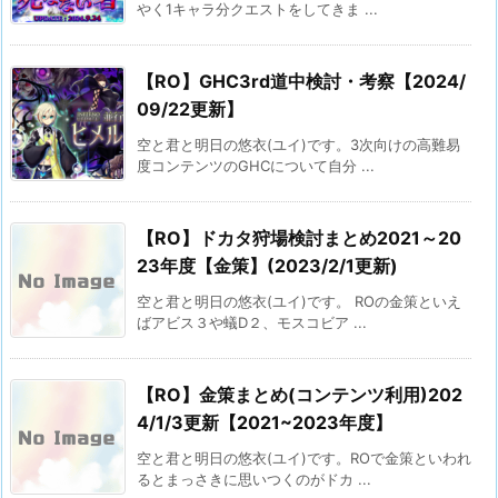
やく1キャラ分クエストをしてきま ...
【RO】GHC3rd道中検討・考察【2024/
09/22更新】
空と君と明日の悠衣(ユイ)です。3次向けの高難易
度コンテンツのGHCについて自分 ...
【RO】ドカタ狩場検討まとめ2021～20
23年度【金策】(2023/2/1更新)
空と君と明日の悠衣(ユイ)です。 ROの金策といえ
ばアビス３や蟻D２、モスコビア ...
【RO】金策まとめ(コンテンツ利用)202
4/1/3更新【2021~2023年度】
空と君と明日の悠衣(ユイ)です。ROで金策といわれ
るとまっさきに思いつくのがドカ ...