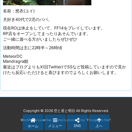
名前：悠衣(ユイ)
犬好き40代で2児のパパ。
現在ROは休止をしていて、FF14をプレイしています。
RP店をオープンしてまったりあそんでいます。
ご一緒に遊べる方がいましたらぜひぜひ
活動時間は主に22時半～26時頃
MeteorDC
Mandragra鯖
最近はブログよりもX(旧Twitter)でSSなど投稿していますので見か
けたら反応いただけると喜びますのでよろしくお願いします。
Copyright ©
2026
空と君と明日
All Rights Reserved.
WordPress Luxeritas Theme is provided by "
Thought is free
".
メニュー
SNS
上へ
ホーム